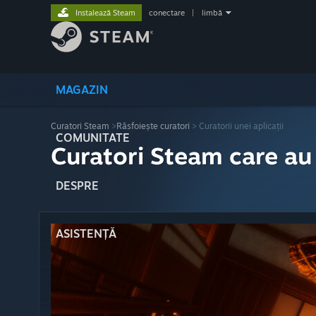
Instalează Steam
conectare
|
limbă
MAGAZIN
Curatori Steam
>
Răsfoiește curatori
> Curatorii unei aplicații
COMUNITATE
Curatori Steam care au
DESPRE
ASISTENȚĂ