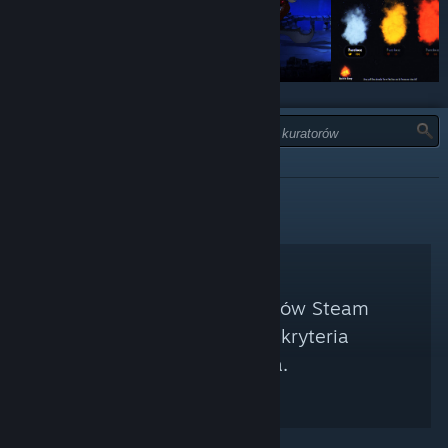
TYP:
ODRADZANE
Nie znaleziono kuratorów Steam
spełniających twoje kryteria
wyszukiwania.