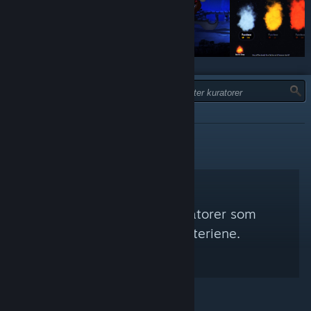
TYPE:
IKKE ANBEFALT
Fant ingen Steam-kuratorer som
stemte med søkekriteriene.