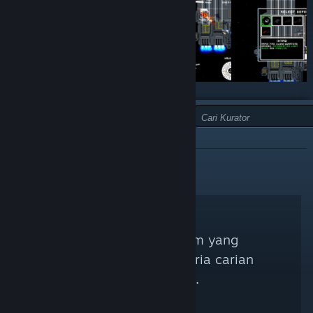
JENIS:
TIDAK DICADANGKAN
Tiada Kurator Steam yang
sepadan dengan kriteria carian
anda ditemui.