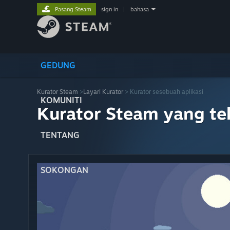
Pasang Steam
sign in
|
bahasa
GEDUNG
Kurator Steam
>
Layari Kurator
> Kurator sesebuah aplikasi
KOMUNITI
Kurator Steam yang te
TENTANG
SOKONGAN