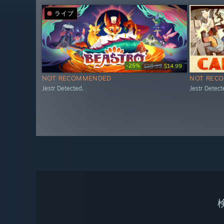
ライブ
-25%
$19.99
$14.99
NOT RECOMMENDED
NOT REC
Jestr Detected.
Jestr Detect