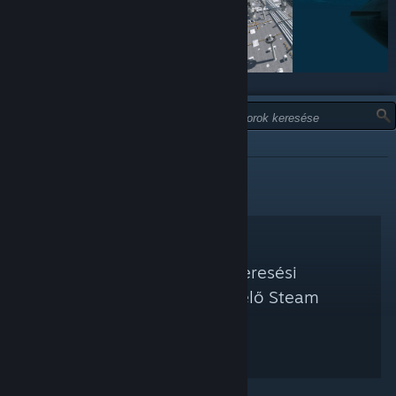
TÍPUS:
NEM AJÁNLOTT
Nem található a keresési
feltételednek megfelelő Steam
kurátor.