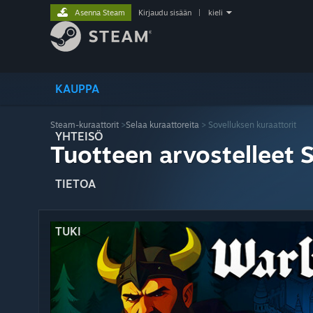
Asenna Steam
Kirjaudu sisään
|
kieli
KAUPPA
Steam-kuraattorit
>
Selaa kuraattoreita
> Sovelluksen kuraattorit
YHTEISÖ
Tuotteen arvostelleet 
TIETOA
TUKI