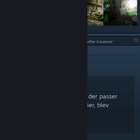
TYPE:
IKKE ANBEFALET
Ingen Steam-kuratorer, der passer
med dine søgekriterier, blev
fundet.