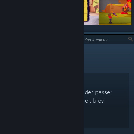
TYPE:
IKKE ANBEFALET
Ingen Steam-kuratorer, der passer
med dine søgekriterier, blev
fundet.