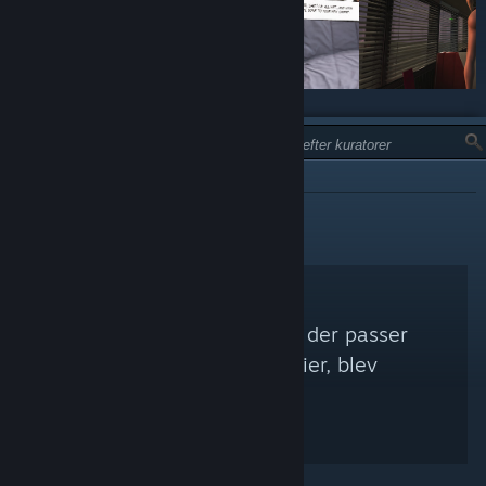
TYPE:
IKKE ANBEFALET
Ingen Steam-kuratorer, der passer
med dine søgekriterier, blev
fundet.