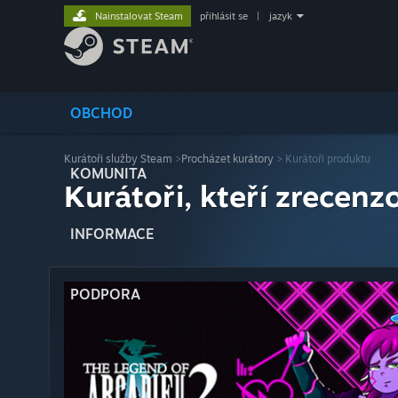
Nainstalovat Steam
přihlásit se
|
jazyk
OBCHOD
Kurátoři služby Steam
>
Procházet kurátory
> Kurátoři produktu
KOMUNITA
Kurátoři, kteří zrecenzo
INFORMACE
PODPORA