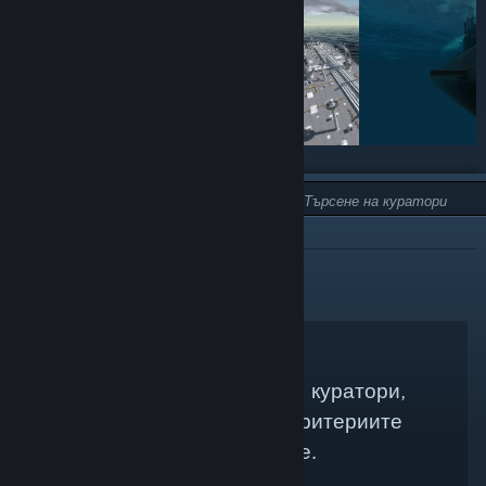
ТИП:
НЕ Е ПРЕПОРЪЧАНО
Няма намерени Steam куратори,
които да съвпадат с критериите
Ви за търсене.