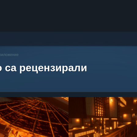
приложение
о са рецензирали