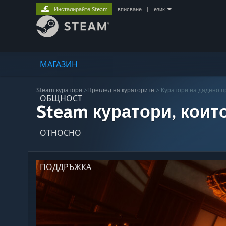
Инсталирайте Steam
вписване
|
език
МАГАЗИН
Steam куратори
>
Преглед на кураторите
> Куратори на дадено 
ОБЩНОСТ
Steam куратори, коит
ОТНОСНО
ПОДДРЪЖКА