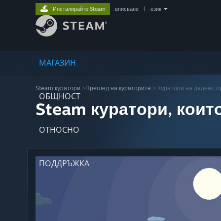
Инсталирайте Steam
вписване
|
език
МАГАЗИН
Steam куратори
>
Преглед на кураторите
> Куратори на дадено 
ОБЩНОСТ
Steam куратори, коит
ОТНОСНО
ПОДДРЪЖКА