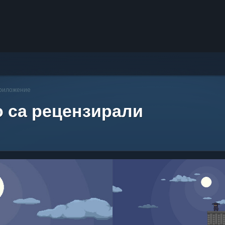
приложение
о са рецензирали