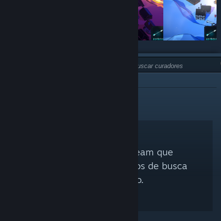
TIPO:
NÃO RECOMENDOU
Nenhum Curador Steam que
corresponda aos critérios de busca
foi encontrado.