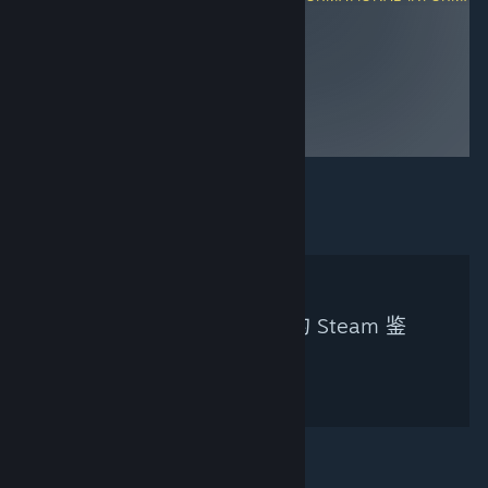
未找到符合您搜索条件的 Steam 鉴
赏家。