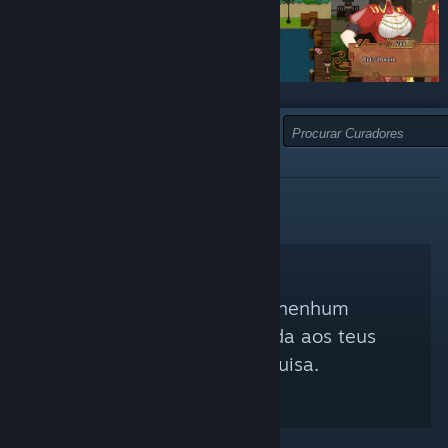
TIPO:
ANÁLISE INFORMATIVA
Não foi encontrado nenhum
curador que corresponda aos teus
critérios de pesquisa.