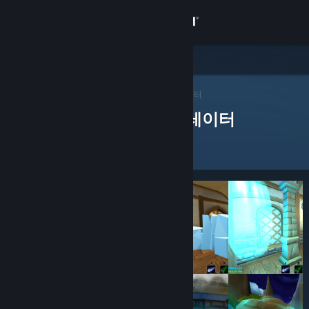
로그인
상점
Steam 큐레이터
커뮤니티
>
큐레이터 찾아보기
> 앱의 큐레이터
제품을 평가한 Steam 큐레이터
정보
지원
언어 변경
Steam 모바일 앱 다운로드
PC 웹사이트 보기