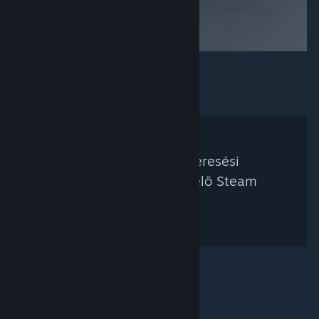
Nem található a keresési
feltételednek megfelelő Steam
kurátor.