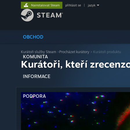
Nainstalovat Steam
přihlásit se
|
jazyk
OBCHOD
Kurátoři služby Steam
>
Procházet kurátory
> Kurátoři produktu
KOMUNITA
Kurátoři, kteří zrecenzo
INFORMACE
PODPORA