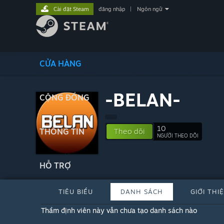
Cài đặt Steam
đăng nhập
|
Ngôn ngữ
CỬA HÀNG
-BELAN-
CỘNG ĐỒNG
10
THÔNG TIN
Theo dõi
NGƯỜI THEO DÕI
HỖ TRỢ
TIÊU BIỂU
DANH SÁCH
GIỚI THI
Thẩm định viên này vẫn chưa tạo danh sách nào