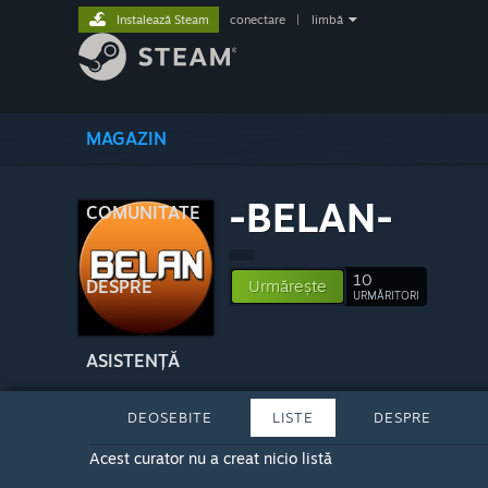
Instalează Steam
conectare
|
limbă
MAGAZIN
-BELAN-
COMUNITATE
10
DESPRE
Urmărește
URMĂRITORI
ASISTENȚĂ
DEOSEBITE
LISTE
DESPRE
Acest curator nu a creat nicio listă