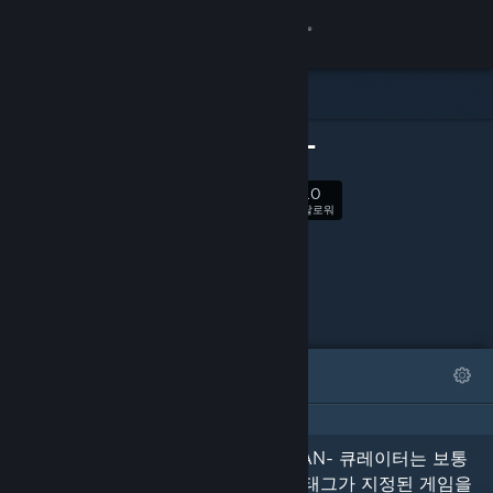
로그인
상점
-BELAN-
커뮤니티
10
팔로우
팔로워
정보
지원
언어 변경
특집
목록
자세히
Steam 모바일 앱 다운로드
PC 웹사이트 보기
“Des avis de Gameurs pour
-BELAN- 큐레이터는 보통
d'autres Gameurs !”
다음 태그가 지정된 게임을