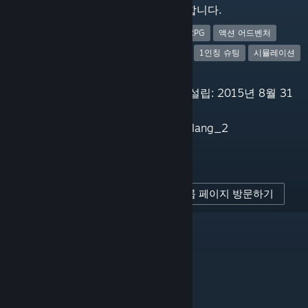
평가합니다.
10
액션 RPG
액션 어드벤처
큐레이터 팔로워
전략
1인칭 슈팅
시뮬레이션
15
게시된 평가
그룹 설립: 2015년 8월 31
일
언어: lang_2
링크
그룹 페이지 방문하기