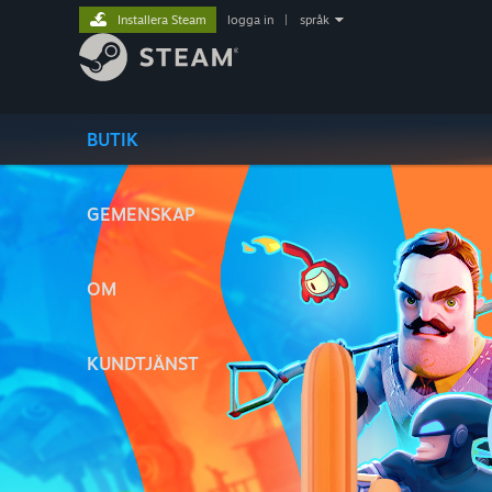
Installera Steam
logga in
|
språk
BUTIK
GEMENSKAP
OM
KUNDTJÄNST