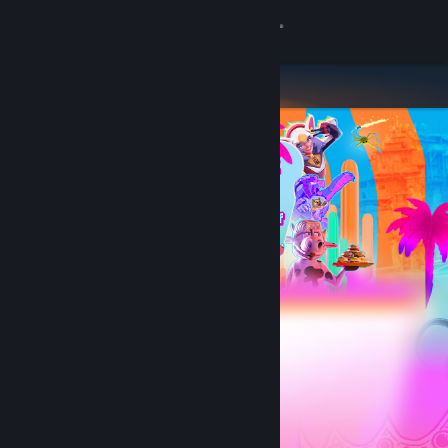
Iniciar sessão
Loja
Comunidade
Sobre
Apoio
Alterar idioma
Instala a app móvel do Steam
Ver versão para computadores