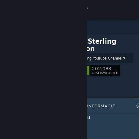
Zaloguj się
Sklep
The Jim Sterling
Społeczność
Collection
The Jim Sterling YouTube Channel
Informacje
202,083
Obserwuj
OBSERWUJĄCYCH
Wsparcie
Zmień język
WYRÓŻNIONE
LISTY
INFORMACJE
Pobierz aplikację mobilną Steam
Ten kurator nie stworzył jeszcze żadnych list
Wersja przeglądarkowa