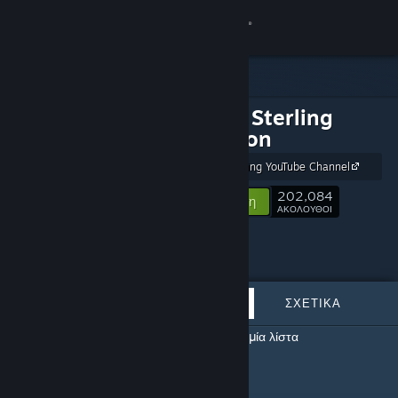
Σύνδεση
Κατάστημα
The Jim Sterling
Κοινότητα
Collection
The Jim Sterling YouTube Channel
Σχετικά
202,084
Ακολούθηση
ΑΚΟΛΟΥΘΟΙ
Υποστήριξη
Αλλαγή γλώσσας
ΠΡΟΒΑΛΛΌΜΕΝΑ
ΛΊΣΤΕΣ
ΣΧΕΤΙΚΆ
Αποκτήστε την εφαρμογή Steam για κινητές συσκευές
Αυτός ο επιμελητής δεν έχει δημιουργήσει καμία λίστα
Προβολή ιστοσελίδας για υπολογιστές