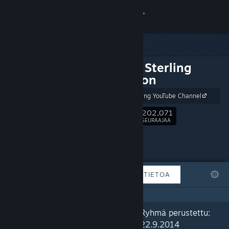
Kirjaudu sisään
Kauppa
The Jim Sterling
Yhteisö
Collection
The Jim Sterling YouTube Channel
Tietoa
202,071
Seuraa
SEURAAJAA
Tuki
Vaihda kieli
ESITTELYSSÄ
LISTAT
TIETOA
Hanki Steam-mobiilisovellus
Näytä työpöytäsivusto
“Quality games on Steam that
Ryhmä perustettu:
aren't absolute YouTube-fodder
22.9.2014
trash!”