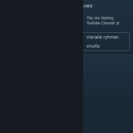
Linkit
202,071
The Jim Sterling
YouTube Channel
KURAATTORIN SEURAAJAT
114
Vieraile ryhmän
JULKAISTUT ARVOSTELUT
sivulla