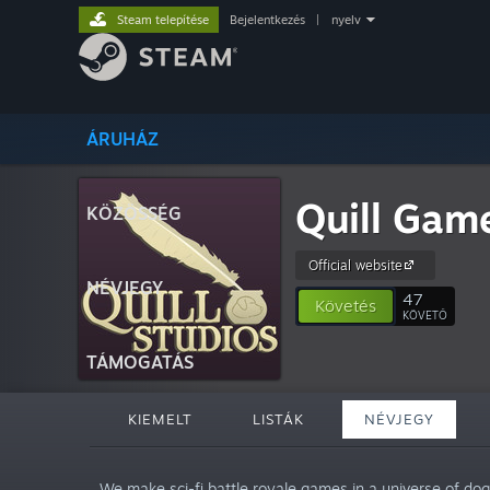
Steam telepítése
Bejelentkezés
|
nyelv
ÁRUHÁZ
Quill Gam
KÖZÖSSÉG
Official website
NÉVJEGY
47
Követés
KÖVETŐ
TÁMOGATÁS
KIEMELT
LISTÁK
NÉVJEGY
„We make sci-fi battle royale games in a universe of dogs