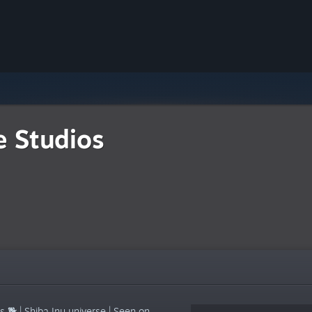
e Studios
 🐕 | Shiba Inu universe | Seen on