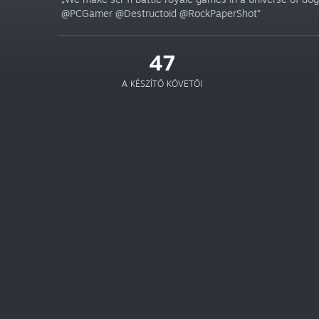
@PCGamer @Destructoid @RockPaperShot”
47
A KÉSZÍTŐ KÖVETŐI