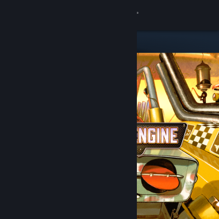
Iniciar sesión
Tienda
Comunidad
Acerca de
Soporte
Cambiar idioma
Descargar Steam Mobile
Ver versión clásica