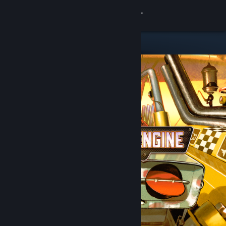
Login
Toko
Komunitas
Tentang
Bantuan
Ubah bahasa
Dapatkan Aplikasi Seluler Steam
Lihat situs web desktop