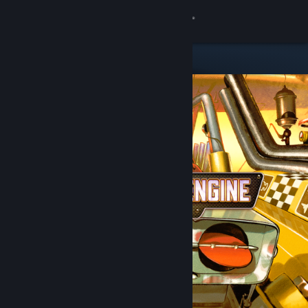
Bejelentkezés
Áruház
Közösség
Névjegy
Támogatás
Nyelvváltás
A Steam mobilalkalmazás beszerzése
Asztali weboldalra váltás