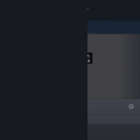
登录
商店
TRUSO
社区
595
关注
关于
关注者
客服
更改语言
精选
列表
关于
获取 Steam 手机应用
查看桌面版网站
“”
链接