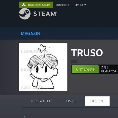
Instalează Steam
conectare
|
limbă
MAGAZIN
TRUSO
COMUNITATE
591
DESPRE
Urmărește
URMĂRITORI
ASISTENȚĂ
DEOSEBITE
LISTE
DESPRE
„”