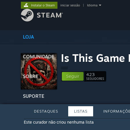
Instalar o Steam
iniciar sessão
|
Idioma
LOJA
Is This Game 
COMUNIDADE
423
SOBRE
Seguir
SEGUIDORES
SUPORTE
DESTAQUES
LISTAS
INFORMAÇÕ
Este curador não criou nenhuma lista