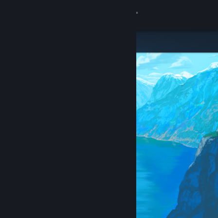
เข้าสู่ระบบ
ร้านค้า
ชุมชน
เกี่ยวกับ
ฝ่ายสนับสนุน
เปลี่ยนภาษา
รับแอป Steam แบบพกพา
ชมเว็บไซต์สำหรับเดสก์ท็อป