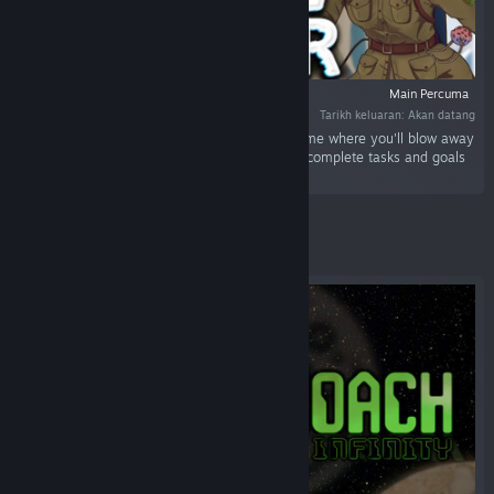
Main Percuma
Tarikh keluaran: Akan datang
“Snow Blower - Idle Game is a Free to Play game where you'll blow away
snow, employ helper robots, unlock upgrades, complete tasks and goals
and much more.”
Ditampilkan