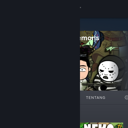
Sign in
Gedung
Dried Lemons
Komuniti
6
Ikut
Tentang
PENGIKUT
Sokongan
Ubah bahasa
DITAMPILKAN
SENARAI
TENTANG
Dapatkan Steam Mobile App
Lihat laman web desktop
Ditampilkan