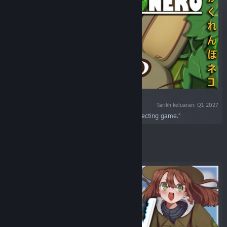
Tarikh keluaran: Q1 2027
“Kakurenbo Neko, a cozy hide & seek kitty collecting game.”
Ditampilkan