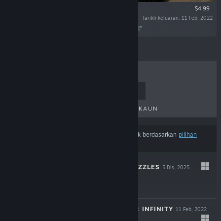
$4.99
Tarikh keluaran: 11 Feb, 2022
“A Uniquely Radicalized Adventure Every Flight!”
TERLARIS
KELUARAN BAHARU
KELUARAN AKAN DATANG
DISKAUN
Hasil mungkin tidak termasuk beberapa produk berdasarkan
pilihan
kandungan atau bahasa
anda
COZY JIGSAW PUZZLES
5 Dis, 2025
$4.99
RADICAL ROACH: INFINITY
11 Feb, 2022