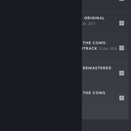
$4.99
RADICAL ROACH: ORIGINAL
SOUNDTRACK
23 Okt, 2017
$1.99
THE CULLING OF THE COWS:
ORIGINAL SOUNDTRACK
22 Apr, 2016
$1.99
RADICAL ROACH REMASTERED
16 Mei, 2014
Percuma
THE CULLING OF THE COWS
9 Mei, 2014
$4.99
© Valve Corporation. Hak cipta terpelihara. Semua