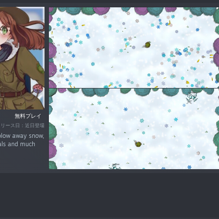
無料プレイ
リリース日：近日登場
 blow away snow,
oals and much