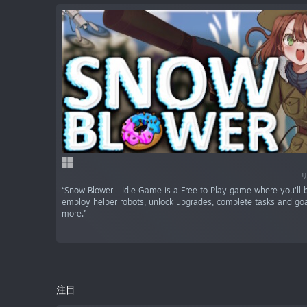
“Snow Blower - Idle Game is a Free to Play game where you'll
employ helper robots, unlock upgrades, complete tasks and g
more.”
注目