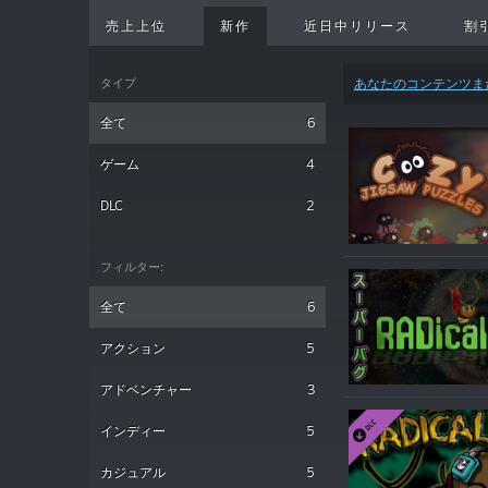
売上上位
新作
近日中リリース
割
タイプ
あなたのコンテンツま
全て
6
ゲーム
4
DLC
2
フィルター:
全て
6
アクション
5
アドベンチャー
3
インディー
5
カジュアル
5