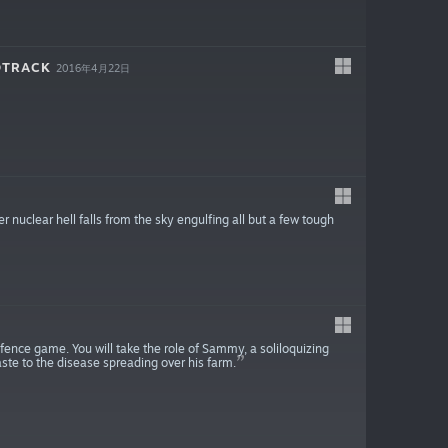
DTRACK
2016年4月22日
 nuclear hell falls from the sky engulfing all but a few tough
efence game. You will take the role of Sammy, a soliloquizing
ste to the disease spreading over his farm.