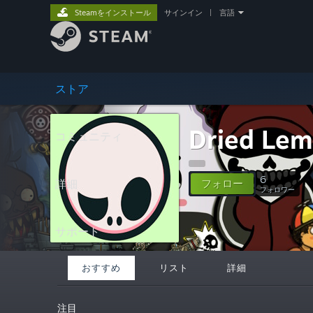
Steamをインストール
サインイン
|
言語
ストア
Dried Le
コミュニティ
6
詳細
フォロー
フォロワー
サポート
おすすめ
リスト
詳細
注目