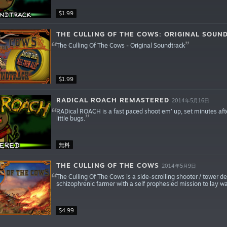
$1.99
THE CULLING OF THE COWS: ORIGINAL SOUN
The Culling Of The Cows - Original Soundtrack
$1.99
RADICAL ROACH REMASTERED
2014年5月16日
RADical ROACH is a fast paced shoot em’ up, set minutes after
little bugs.
無料
THE CULLING OF THE COWS
2014年5月9日
The Culling Of The Cows is a side-scrolling shooter / tower d
schizophrenic farmer with a self prophesied mission to lay wa
$4.99