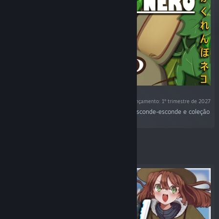
Data de lançamento: 1º trimestre de 2027
"Kakurenbo Neko, um jogo aconchegante de esconde-esconde e coleção
de gatinhos."
Em destaque