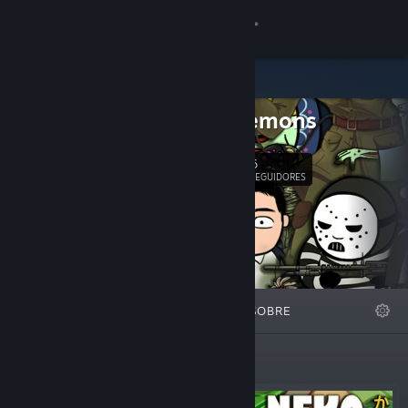
Iniciar sessão
Loja
Dried Lemons
Comunidade
6
Seguir
Sobre
SEGUIDORES
Suporte
Alterar idioma
DESTAQUES
LISTAS
SOBRE
Baixe o aplicativo móvel do Steam
Ver versão para computadores
Em destaque