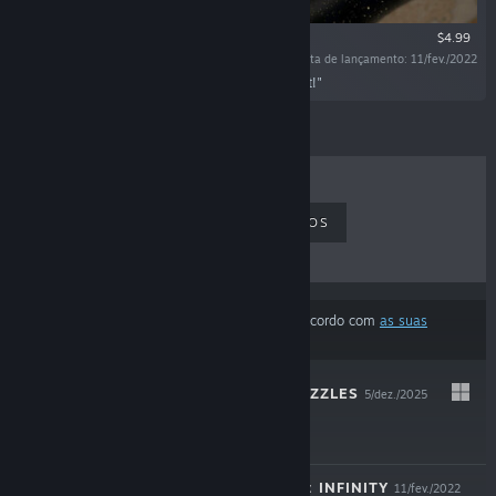
$4.99
Data de lançamento: 11/fev./2022
"A Uniquely Radicalized Adventure Every Flight!"
MAIS VENDIDOS
LANÇAMENTOS
EM BREVE
DESCONTOS
Os resultados ignoraram alguns produtos de acordo com
as suas
preferências de conteúdo ou idioma
COZY JIGSAW PUZZLES
5/dez./2025
$4.99
RADICAL ROACH: INFINITY
11/fev./2022