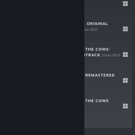
$4.99
RADICAL ROACH: ORIGINAL
SOUNDTRACK
23/out./2017
$1.99
THE CULLING OF THE COWS:
ORIGINAL SOUNDTRACK
22/abr./2016
$1.99
RADICAL ROACH REMASTERED
16/mai./2014
Gratuito
THE CULLING OF THE COWS
9/mai./2014
$4.99
© Valve Corporation. Todos os direitos reservados.