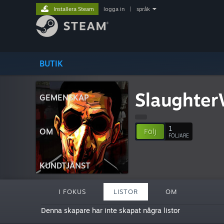
Installera Steam
logga in
|
språk
BUTIK
Slaughter
GEMENSKAP
1
OM
Följ
FÖLJARE
KUNDTJÄNST
I FOKUS
LISTOR
OM
Denna skapare har inte skapat några listor