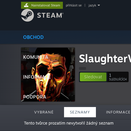
Nainstalovat Steam
přihlásit se
|
jazyk
OBCHOD
Slaughter
KOMUNITA
1
INFORMACE
Sledovat
SLEDUJÍCÍCH
PODPORA
VYBRANÉ
SEZNAMY
INFORMACE
Tento tvůrce prozatím nevytvořil žádný seznam