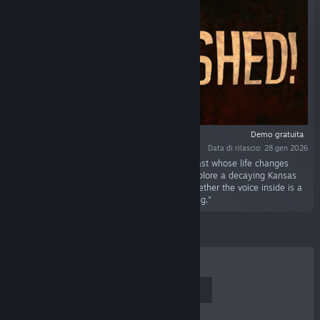
Demo gratuita
Data di rilascio: 28 gen 2026
"In this demo, play as Oatmeal, a bullied outcast whose life changes
when a mysterious hunger awakens within. Explore a decaying Kansas
town, face grotesque horrors, and question whether the voice inside is a
curse… or a chance to finally change everything."
I PIÙ VENDUTI
NUOVE USCITE
PROSSIME USCITE
SCONTI