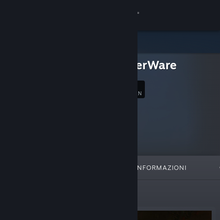
Accedi
Negozio
SlaughterWare
Comunità
1
Segui
FAN
Informazioni
Assistenza
Cambia la lingua
IN EVIDENZA
LISTE
INFORMAZIONI
Ottieni l'app mobile di Steam
Visualizza il sito web per desktop
Nuove uscite