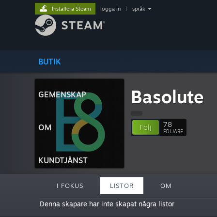
Installera Steam
logga in
|
språk
BUTIK
Basolute
GEMENSKAP
78
OM
Följ
FÖLJARE
KUNDTJÄNST
I FOKUS
LISTOR
OM
Denna skapare har inte skapat några listor