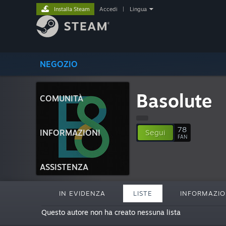
Installa Steam
Accedi
|
Lingua
NEGOZIO
Basolute
COMUNITÀ
78
INFORMAZIONI
Segui
FAN
ASSISTENZA
IN EVIDENZA
LISTE
INFORMAZIO
Questo autore non ha creato nessuna lista