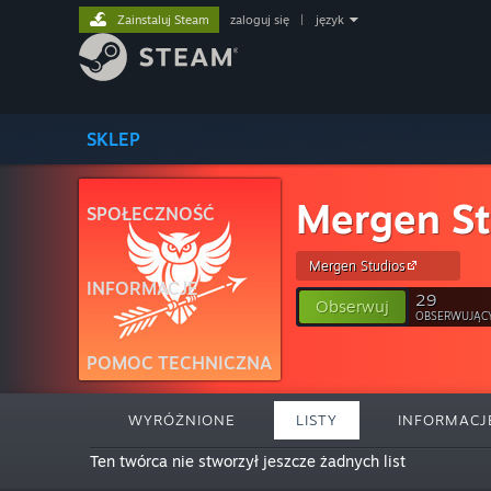
Zainstaluj Steam
zaloguj się
|
język
SKLEP
Mergen St
SPOŁECZNOŚĆ
Mergen Studios
INFORMACJE
29
Obserwuj
OBSERWUJĄC
POMOC TECHNICZNA
WYRÓŻNIONE
LISTY
INFORMACJ
Ten twórca nie stworzył jeszcze żadnych list