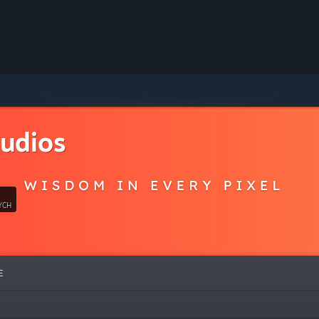
udios
YCH
E