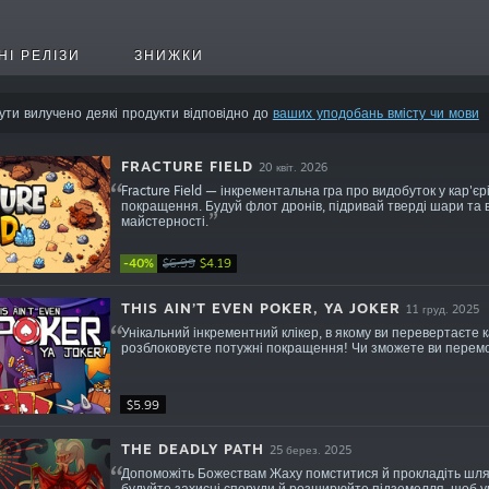
НІ РЕЛІЗИ
ЗНИЖКИ
ути вилучено деякі продукти відповідно до
ваших уподобань вмісту чи мови
FRACTURE FIELD
20 квіт. 2026
Fracture Field — інкрементальна гра про видобуток у кар'є
покращення. Будуй флот дронів, підривай тверді шари та 
майстерності.
-40%
$6.99
$4.19
THIS AIN’T EVEN POKER, YA JOKER
11 груд. 2025
Унікальний інкрементний клікер, в якому ви перевертаєте к
розблоковуєте потужні покращення! Чи зможете ви перемог
$5.99
THE DEADLY PATH
25 берез. 2025
Допоможіть Божествам Жаху помститися й прокладіть шлях 
будуйте захисні споруди й розширюйте підземелля, щоб уга