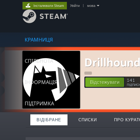
Інсталювати Steam
Увійти
|
мова
КРАМНИЦЯ
Drillhoun
СПІЛЬНОТА
141
ІНФОРМАЦІЯ
Відстежувати
ПІДПИС
ПІДТРИМКА
ВІДІБРАНЕ
СПИСКИ
ПРО КУРАТ