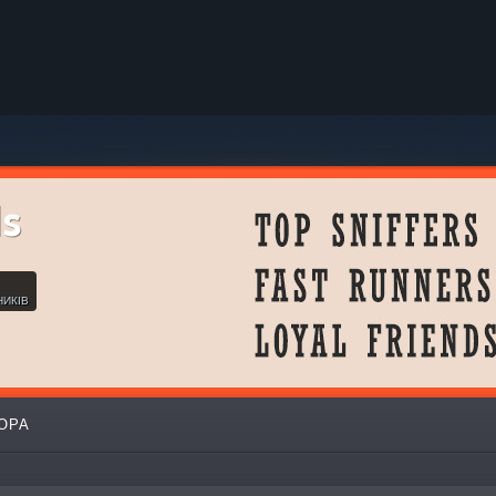
ds
НИКІВ
ОРА