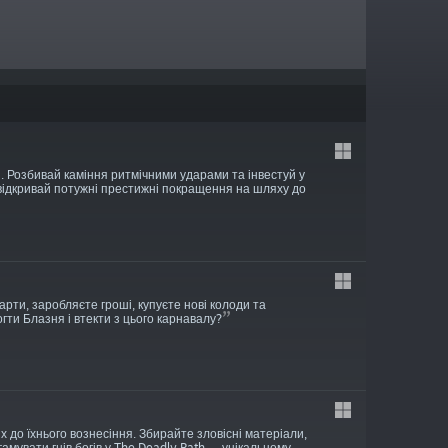
рі. Розбивай каміння ритмічними ударами та інвестуй у
відкривай потужні престижні покращення на шляху до
арти, заробляєте гроші, купуєте нові колоди та
ти Блазня і втекти з цього карнавалу?
до їхнього вознесіння. Збирайте зловісні матеріали,
мувати гнів богів у The Deadly Path — унікальному