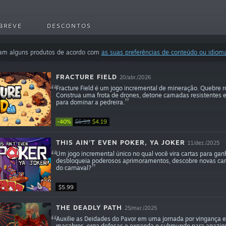
BREVE
DESCONTOS
ram alguns produtos de acordo com
as suas preferências de conteúdo ou idiom
FRACTURE FIELD
20/abr./2026
Fracture Field é um jogo incremental de mineração. Quebre 
Construa uma frota de drones, detone camadas resistentes e
para dominar a pedreira.
-40%
$6.99
$4.19
THIS AIN’T EVEN POKER, YA JOKER
11/dez./2025
Um jogo incremental único no qual você vira cartas para ga
desbloqueia poderosos aprimoramentos, descobre novas carta
do carnaval?
$5.99
THE DEADLY PATH
25/mar./2025
Auxilie as Deidades do Pavor em uma jornada por vingança e
macabros, erga defesas e expanda o submundo para apazigua