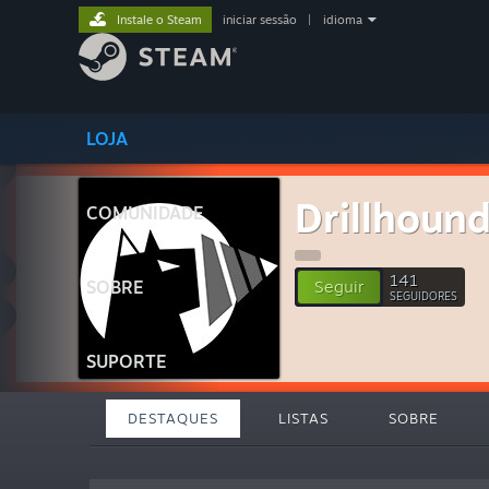
Instale o Steam
iniciar sessão
|
idioma
LOJA
Drillhoun
COMUNIDADE
141
SOBRE
Seguir
SEGUIDORES
SUPORTE
DESTAQUES
LISTAS
SOBRE