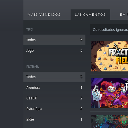
MAIS VENDIDOS
LANÇAMENTOS
EM 
TIPO
Os resultados ignora
Todos
5
Jogo
5
FILTRAR:
Todos
5
Aventura
1
Casual
2
Estratégia
2
Indie
1