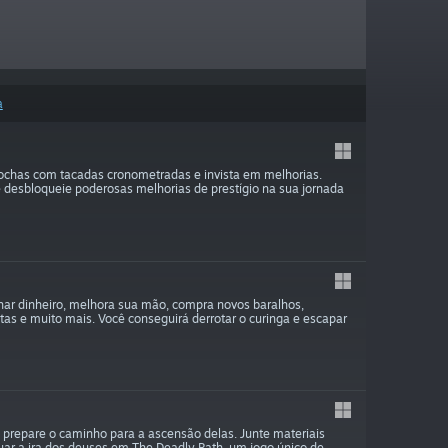
a
rochas com tacadas cronometradas e invista em melhorias.
 desbloqueie poderosas melhorias de prestígio na sua jornada
nhar dinheiro, melhora sua mão, compra novos baralhos,
s e muito mais. Você conseguirá derrotar o curinga e escapar
 prepare o caminho para a ascensão delas. Junte materiais
r a ira dos deuses em The Deadly Path, um jogo único de