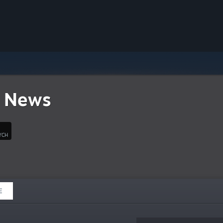
 News
YCH
E