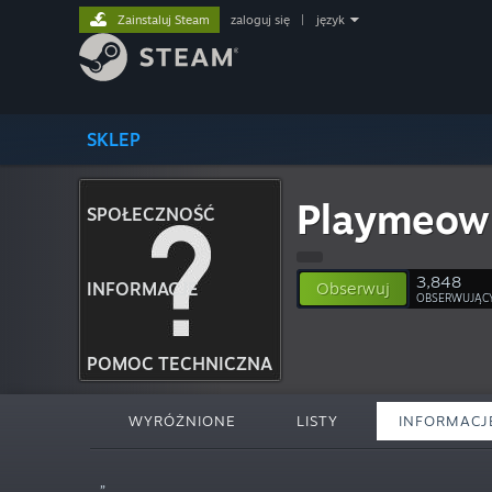
Zainstaluj Steam
zaloguj się
|
język
SKLEP
Playmeow
SPOŁECZNOŚĆ
3,848
INFORMACJE
Obserwuj
OBSERWUJĄC
POMOC TECHNICZNA
WYRÓŻNIONE
LISTY
INFORMACJ
„”