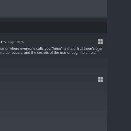
SES
7 apr. 2026
manor where everyone calls you “Anna”, a maid. But there’s one
urder occurs, and the secrets of the manor begin to unfold.