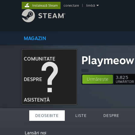
Instalează Steam
conectare
|
limbă
MAGAZIN
Playmeow
COMUNITATE
3,825
DESPRE
Urmărește
URMĂRITORI
ASISTENȚĂ
DEOSEBITE
LISTE
DESPRE
Lansări noi