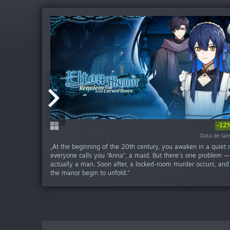
-12
Data de lansa
Data de lan
„At the beginning of the 20th century, you awaken in a quiet
everyone calls you “Anna”, a maid. But there’s one problem —
actually a man. Soon after, a locked-room murder occurs, and 
the manor begin to unfold.”