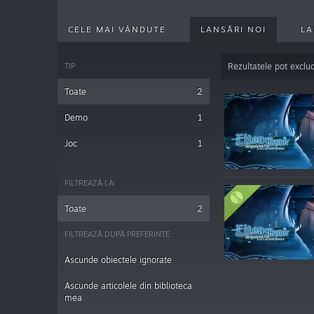
CELE MAI VÂNDUTE
LANSĂRI NOI
LA
TIP
Rezultatele pot exclu
Toate
2
Demo
1
Joc
1
FILTREAZĂ LA:
Toate
2
FILTREAZĂ DUPĂ PREFERINȚE
Ascunde obiectele ignorate
Ascunde articolele din biblioteca
mea