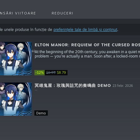
NSĂRI VIITOARE
REDUCERI
de unele produse în funcție de
preferințele tale de limbă și conținut
.
ELTON MANOR: REQUIEM OF THE CURSED RO
At the beginning of the 20th century, you awaken in a quiet 
problem — you’re actually a man. Soon after, a locked-room m
-12%
$9.99
$8.79
冥雄鬼屋：玫瑰與詛咒的奏鳴曲 DEMO
23 febr. 2026
Demo